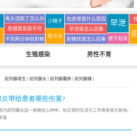
龟头流脓了怎么办
包皮痒是什么原因
少精子
早泄
尿频尿急尿不尽
早泄是怎么回事
性冷淡
硬不起来
不到两分钟就射精
射精快是怎么回事
生殖感染
男性不育
前列腺增生
|
前列腺炎
|
前列腺囊肿
|
前列腺痛
|
腺炎带给患者哪些伤害?
因为前列腺炎这一疾病忧心忡忡，给正常的生活与工作带来很大影响。
查...