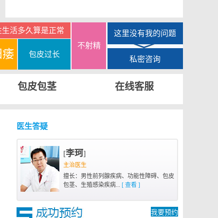
性生活多久算是正常
这里没有我的问题
不射精
阳痿
包皮过长
私密咨询
包皮包茎
在线客服
医生答疑
李珂
[
]
主治医生
擅长：男性前列腺疾病、功能性障碍、包皮
包茎、生殖感染疾病...
[ 查看 ]
南召县 朱先生 15分钟前
在线客服
成功挂号
我要预约