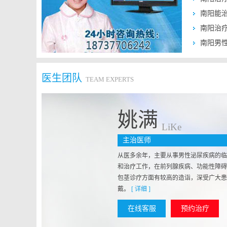
南阳能
南阳治
南阳男性得
医生团队
TEAM EXPERTS
姚满
LiKe
主治医师
从医多余年，主要从事男性泌尿疾病的临
和治疗工作，在前列腺疾病、功能性障碍
包茎诊疗方面有较高的造诣，深受广大患
戴。
[ 详细 ]
在线客服
预约治疗