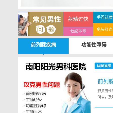
手淫过度
射精过快
龟头红点
勃起不坚
前列腺疾病
功能性障碍
前列
很多男性
所以，及早