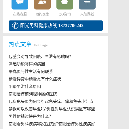
在线客服
预约医生
QQ咨询
来院路线
阳光男科健康热线
18737706242
热点文章
Hot Page
包茎会对导致阳痿、早泄有影响吗?
勃起功能障碍的病因
睾丸炎与性生活有何联系
精囊异常中精囊炎有什么症状
阳痿早泄什么原因
南阳治疗前列腺肿痛的医院
包皮龟头炎为何会引起龟头痒、痛和龟头小红点
禁欲可以改善早泄吗?男性对早泄认识误区有哪些
男性射精过快是为什么？
南阳看男科疾病哪家医院好?南阳治疗男性疾病好